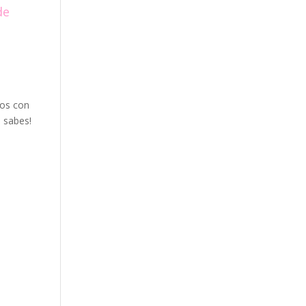
de
tos con
 sabes!