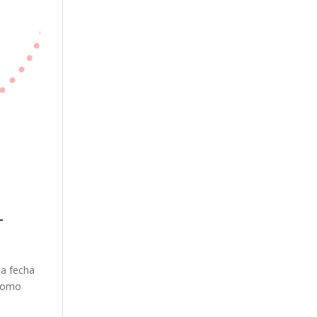
r
ta fecha
 como