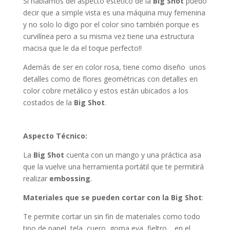
Si hablamos del aspecto estético de la
Big Shot
puedo
decir que a simple vista es una máquina muy femenina
y no solo lo digo por el color sino también porque es
curvilínea pero a su misma vez tiene una estructura
macisa que le da el toque perfecto!!
Además de ser en color rosa, tiene como diseño unos
detalles como de flores geométricas con detalles en
color cobre metálico y estos están ubicados a los
costados de la
Big Shot
.
Aspecto Técnico:
La
Big Shot
cuenta con un mango y una práctica asa
que la vuelve una herramienta portátil que te permitirá
realizar
embossing
.
Materiales que se pueden cortar con la Big Shot
:
Te permite cortar un sin fin de materiales como todo
tipo de papel, tela, cuero, goma eva, fieltro… en el