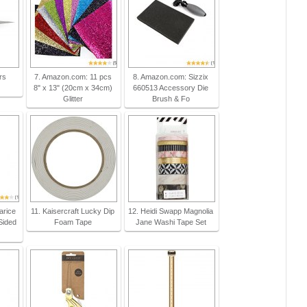
rs
7. Amazon.com: 11 pcs
8. Amazon.com: Sizzix
8" x 13" (20cm x 34cm)
660513 Accessory Die
Glitter
Brush & Fo
arice
11. Kaisercraft Lucky Dip
12. Heidi Swapp Magnolia
Sided
Foam Tape
Jane Washi Tape Set