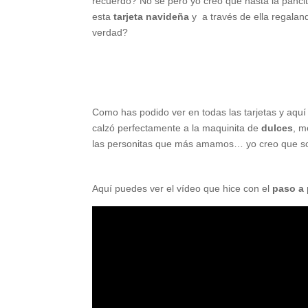
recuerdo? No sé pero yo creo que hasta la panci
esta
tarjeta navideña
y a través de ella regala
verdad?
Como has podido ver en todas las tarjetas y aq
calzó perfectamente a la maquinita de
dulces
, m
las personitas que más amamos… yo creo que 
Aquí puedes ver el vídeo que hice con el
paso a