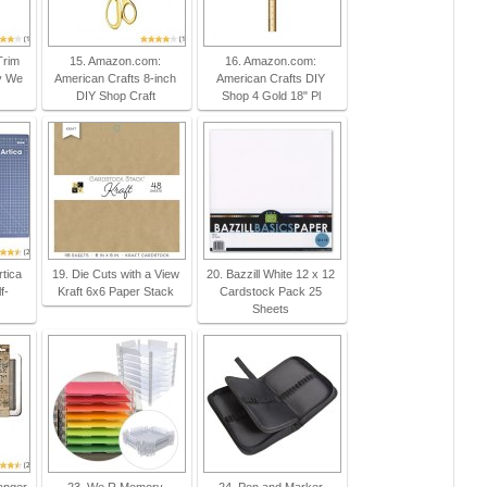
Trim
15. Amazon.com:
16. Amazon.com:
y We
American Crafts 8-inch
American Crafts DIY
DIY Shop Craft
Shop 4 Gold 18" Pl
tica
19. Die Cuts with a View
20. Bazzill White 12 x 12
f-
Kraft 6x6 Paper Stack
Cardstock Pack 25
Sheets