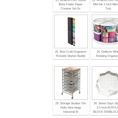
21. Amazon.com: eBoot
22. Amazon.com: R
Bone Folder Paper
Mini Ink 1 Inch Ble
Creaser Set Sc
Tool,
25. Best Craft Organizer
26. Deflecto Whi
PortaInk Marker Buddy
Rotating Organiz
29. Storage Studios Tim
30. Simon Says S
Holtz Idea-ology
2.5 Inch ACRYL
Industrial St
BLOCK SSSBLOC