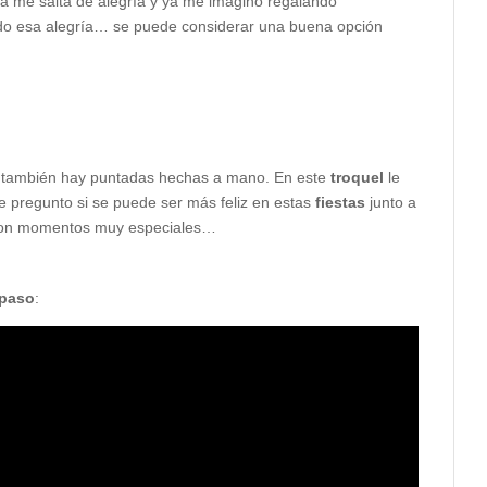
ta me salta de alegría y ya me imagino regalando
ndo esa alegría… se puede considerar una buena opción
uí también hay puntadas hechas a mano. En este
troquel
le
e pregunto si se puede ser más feliz en estas
fiestas
junto a
son momentos muy especiales…
 paso
: