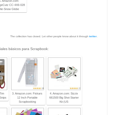
5. Amazon.com:
ageCutz CC-4X6-028
Die-Snow Globe
The collection has closed. Let other people know about it through
twitter
.
riales básicos para Scrapbook:
 Tim
3. Amazon.com: Fiskars
4. Amazon.com: Sizzix
 Snips
12 Inch Portable
661500 Big Shot Starter
Scrapbooking
Kit (US