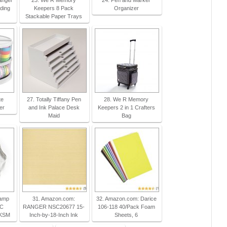
anger
23. We R Memory
24. Pen and Marker
nding
Keepers 8 Pack
Organizer
Stackable Paper Trays
te
27. Totally Tiffany Pen
28. We R Memory
er
and Ink Palace Desk
Keepers 2 in 1 Crafters
Maid
Bag
tamp
31. Amazon.com:
32. Amazon.com: Darice
IC
RANGER NSC20677 15-
106-118 40/Pack Foam
KSM
Inch-by-18-Inch Ink
Sheets, 6