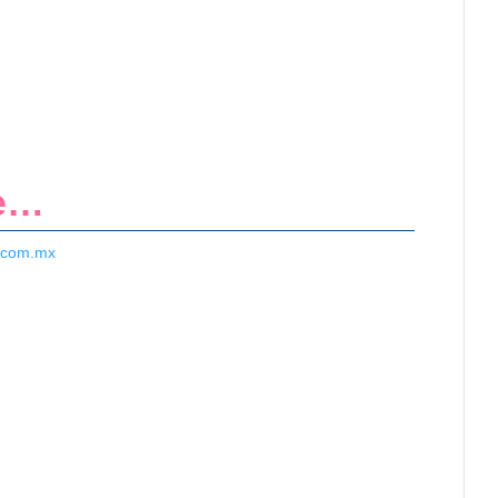
re…
.com.mx