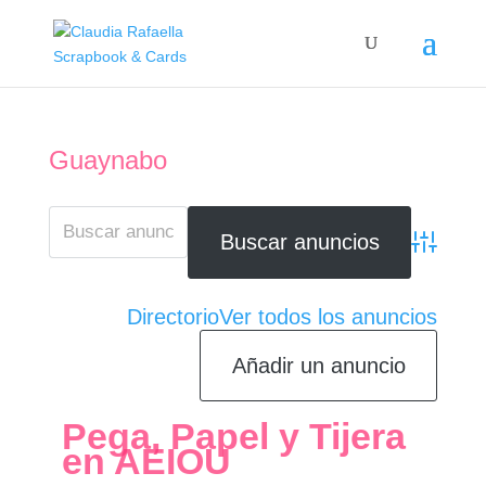
Guaynabo
Búsqueda 
Directorio
Ver todos los anuncios
Añadir un anuncio
Pega, Papel y Tijera
en AEIOU