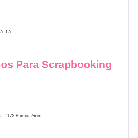
.A.B.A.
umos Para Scrapbooking
al, 1178 Buenos Aires