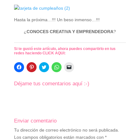
Hasta la próxima…!!! Un beso inmenso…!!!
¿
CONOCES CREATIVA Y EMPRENDEDORA
?
Si te gustó este artículo, ahora puedes compartirlo en tus
redes haciendo CLICK AQUI:
H
H
H
H
H
a
a
a
a
a
z
z
z
z
z
c
c
c
c
c
l
l
l
l
l
Déjame tus comentarios aquí :-)
i
i
i
i
i
c
c
c
c
c
p
p
p
p
p
a
a
a
a
a
r
r
r
r
r
a
a
a
a
a
c
c
c
c
e
o
o
o
o
n
m
m
m
m
v
Enviar comentario
p
p
p
p
i
a
a
a
a
a
Tu dirección de correo electrónico no será publicada.
r
r
r
r
r
t
t
t
t
u
Los campos obligatorios están marcados con
*
i
i
i
i
n