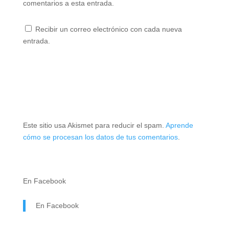
a
v
)
a
(
comentarios a esta entrada.
)
a
)
S
)
e
a
b
Recibir un correo electrónico con cada nueva
r
entrada.
e
e
n
u
n
a
v
e
n
t
a
n
a
Este sitio usa Akismet para reducir el spam.
Aprende
n
u
cómo se procesan los datos de tus comentarios
.
e
v
a
)
En Facebook
En Facebook