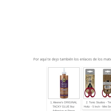
Por aquí te dejo también los enlaces de los mat
1. Aleene's ORIGINAL
2. Tonic Studios - Ti
TACKY GLUE 8oz
Holtz - 5 Inch - Mini Sn
Adhesive at Simon