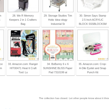
en
28. We R Memory
29. Storage Studios Tim
30. Simon Says Stamp
k
Keepers 2 in 1 Crafters
Holtz Idea-ology
2.5 Inch ACRYLIC
Bag
Industrial St
BLOCK SSSBLOCKSM
ice
33. Amazon.com: Ranger
34. BoBunny 6 x 6
35. Amazon.com: Crop-
am
HIT00471 Heat It Craft
SUNSHINE BLISS Paper
A-Dile Eyelet and Snap
Tool: Lu
Pad 7310199 at
Punch Kit
The collection has closed. Let other people know about it thr