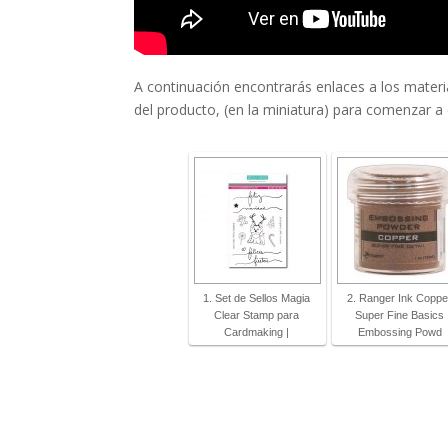
A continuación encontrarás enlaces a los material
del producto, (en la miniatura) para comenzar a
1. Set de Sellos Magia
2. Ranger Ink Coppe
Clear Stamp para
Super Fine Basics
Cardmaking |
Embossing Powd