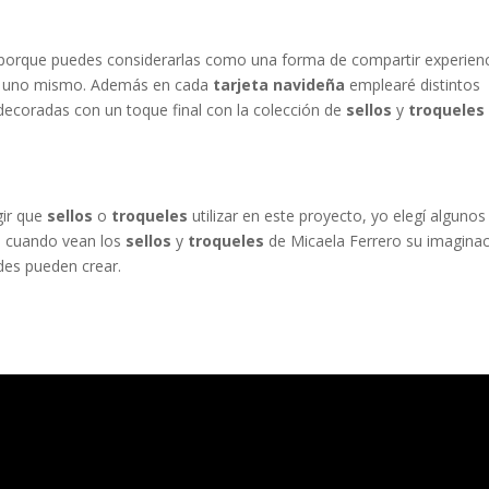
 porque puedes considerarlas como una forma de compartir experienc
or uno mismo. Además en cada
tarjeta navideña
emplearé distintos
ecoradas con un toque final con la colección de
sellos
y
troquele
gir que
sellos
o
troqueles
utilizar en este proyecto, yo elegí algunos
ue cuando vean los
sellos
y
troqueles
de Micaela Ferrero su imagina
des pueden crear.