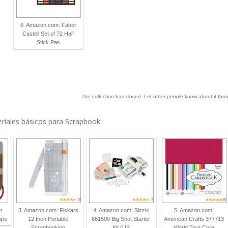
6. Amazon.com: Faber
Castell Set of 72 Half
Stick Pas
The collection has closed. Let other people know about it thr
eriales básicos para Scrapbook:
m
3. Amazon.com: Fiskars
4. Amazon.com: Sizzix
5. Amazon.com:
ips
12 Inch Portable
661500 Big Shot Starter
American Crafts 377713
Scrapbooking
Kit (US
World Tour Core