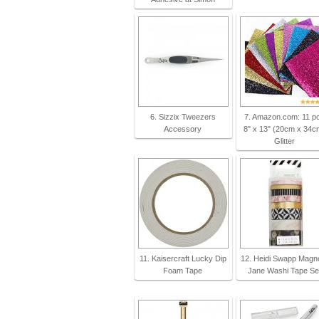
6. Sizzix Tweezers
7. Amazon.com: 11 p
Accessory
8" x 13" (20cm x 34c
Glitter
11. Kaisercraft Lucky Dip
12. Heidi Swapp Magno
Foam Tape
Jane Washi Tape Se