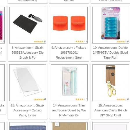
cs
8. Amazon.com: Sizzix
9. Amazon.com : Fiskars
10. Amazon.com: Darice
m)
660513 Accessory Die
1968701001
2445-97BV Double Sided
Brush & Fo
Replacement Steel
Tape Run
lia
13. Amazon.com: Sizzix
14. Amazon.com: Trim
15. Amazon.com:
t
Accessory - Cutting
and Score Board by We
American Crafts 8-inch
Pads, Exten
R Memory Ke
DIY Shop Craft