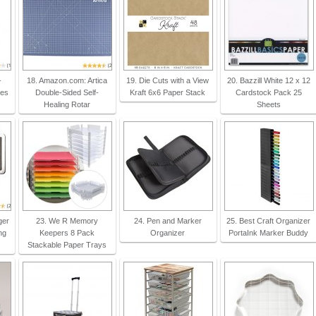
-
18. Amazon.com: Artica
19. Die Cuts with a View
20. Bazzill White 12 x 12
ies
Double-Sided Self-
Kraft 6x6 Paper Stack
Cardstock Pack 25
Healing Rotar
Sheets
ger
23. We R Memory
24. Pen and Marker
25. Best Craft Organizer
ng
Keepers 8 Pack
Organizer
PortaInk Marker Buddy
Stackable Paper Trays