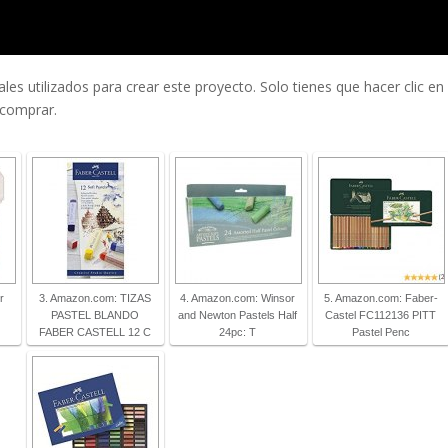
es utilizados para crear este proyecto. Solo tienes que hacer clic en 
 comprar.
r
3. Amazon.com: TIZAS
4. Amazon.com: Winsor
5. Amazon.com: Faber-
PASTEL BLANDO
and Newton Pastels Half
Castel FC112136 PITT
FABER CASTELL 12 C
24pc: T
Pastel Penc