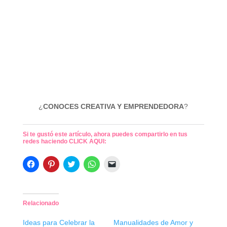
¿
CONOCES CREATIVA Y EMPRENDEDORA
?
Si te gustó este artículo, ahora puedes compartirlo en tus
redes haciendo CLICK AQUI:
H
H
H
H
H
a
a
a
a
a
z
z
z
z
z
c
c
c
c
c
l
l
l
l
l
i
i
i
i
i
c
c
c
c
c
Relacionado
p
p
p
p
p
a
a
a
a
a
r
r
r
r
r
Ideas para Celebrar la
Manualidades de Amor y