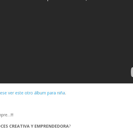
rese ver este otro álbum para niña
.
pre…!!!
CES CREATIVA Y EMPRENDEDORA
?