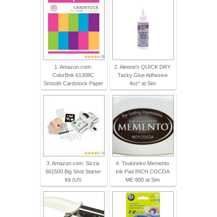
1. Amazon.com:
2. Aleene's QUICK DRY
ColorBok 61308C
Tacky Glue Adhesive
Smooth Cardstock Paper
4oz* at Sim
3. Amazon.com: Sizzix
4. Tsukineko Memento
661500 Big Shot Starter
Ink Pad RICH COCOA
Kit (US
ME-800 at Sim