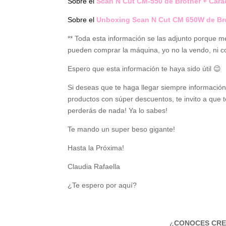
Sobre el
Scan N Cut CM-550 de Brother + Carac
Sobre el
Unboxing Scan N Cut CM 650W de Br
** Toda esta información se las adjunto porque
pueden comprar la máquina, yo no la vendo, ni c
Espero que esta información te haya sido útil 😉
Si deseas que te haga llegar siempre informació
productos con súper descuentos, te invito a que 
perderás de nada! Ya lo sabes!
Te mando un super beso gigante!
Hasta la Próxima!
Claudia Rafaella
¿Te espero por aquí?
¿
CONOCES CRE