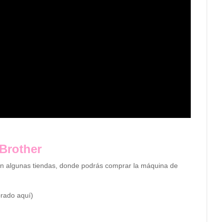
Brother
on algunas tiendas, donde podrás comprar la máquina de
prado aquí)