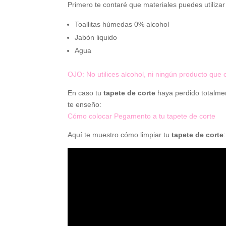
Primero te contaré que materiales puedes utilizar
Toallitas húmedas 0% alcohol
Jabón liquido
Agua
OJO: No utilices alcohol, ni ningún producto que 
En caso tu
tapete de corte
haya perdido totalmen
te enseño:
Cómo colocar Pegamento a tu tapete de corte
Aquí te muestro cómo limpiar tu
tapete de corte
: