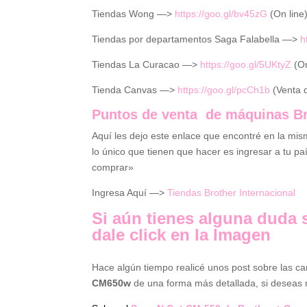
Tiendas Wong —>
https://goo.gl/bv45zG
(On line
Tiendas por departamentos Saga Falabella —>
h
Tiendas La Curacao —>
https://goo.gl/5UKtyZ
(On
Tienda Canvas —>
https://goo.gl/pcCh1b
(Venta 
Puntos de venta de máquinas Br
Aquí les dejo este enlace que encontré en la mism
lo único que tienen que hacer es ingresar a tu pa
comprar»
Ingresa Aquí —>
Tiendas Brother Internacional
Si aún tienes alguna duda 
dale click en la Imagen
Hace algún tiempo realicé unos post sobre las ca
CM650w
de una forma más detallada, si deseas ma