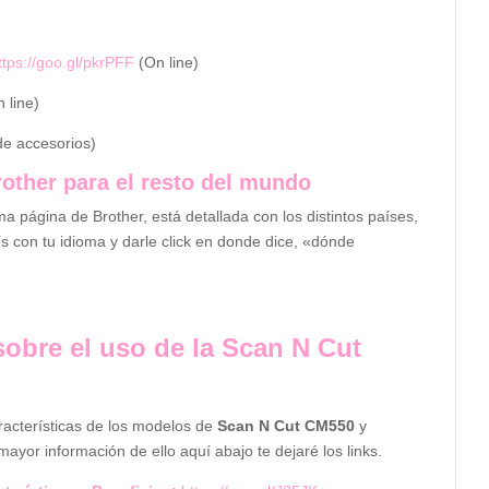
)
ttps://goo.gl/pkrPFF
(On line)
 line)
de accesorios)
other para el resto del mundo
a página de Brother, está detallada con los distintos países,
ís con tu idioma y darle click en donde dice, «dónde
sobre el uso de la Scan N Cut
racterísticas de los modelos de
Scan N Cut CM550
y
yor información de ello aquí abajo te dejaré los links.