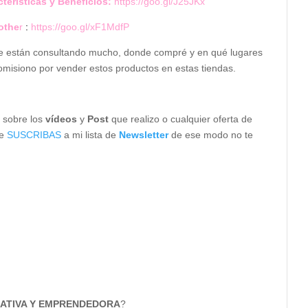
terísticas y Beneficios:
https://goo.gl/J25JKx
othe
r
:
https://goo.gl/xF1MdfP
 me están consultando mucho, donde compré y en qué lugares
omisiono por vender estos productos en estas tiendas.
n sobre los
vídeos
y
Post
que realizo o cualquier oferta de
te
SUSCRIBAS
a mi lista de
Newsletter
de ese modo no te
ATIVA Y EMPRENDEDORA
?