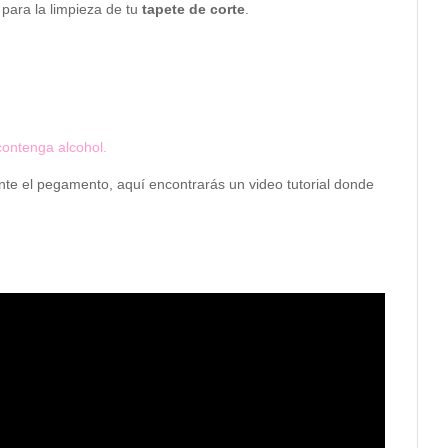
 para la limpieza de tu
tapete de corte
.
contenga alcohol.
te el pegamento, aquí encontrarás un video tutorial donde