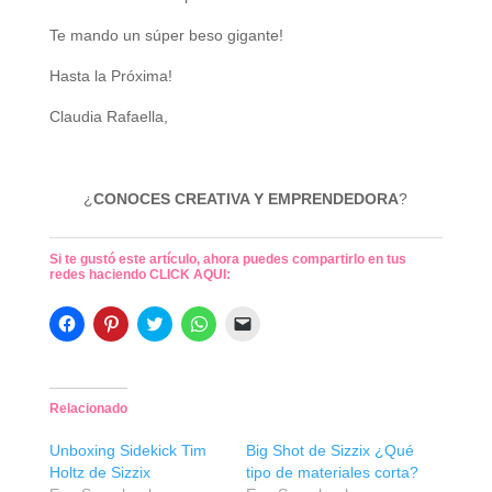
Te mando un súper beso gigante!
Hasta la Próxima!
Claudia Rafaella,
¿
CONOCES CREATIVA Y EMPRENDEDORA
?
Si te gustó este artículo, ahora puedes compartirlo en tus
redes haciendo CLICK AQUI:
H
H
H
H
H
a
a
a
a
a
z
z
z
z
z
c
c
c
c
c
l
l
l
l
l
i
i
i
i
i
c
c
c
c
c
Relacionado
p
p
p
p
p
a
a
a
a
a
r
r
r
r
r
Unboxing Sidekick Tim
Big Shot de Sizzix ¿Qué
a
a
a
a
a
Holtz de Sizzix
tipo de materiales corta?
c
c
c
c
e